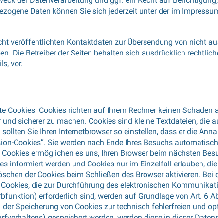
ck der Datenverarbeitung und ggf. ein Recht auf Berichtigung,
zogene Daten können Sie sich jederzeit unter der im Impress
t veröffentlichten Kontaktdaten zur Übersendung von nicht au
en. Die Betreiber der Seiten behalten sich ausdrücklich rechtlic
s, vor.
te Cookies. Cookies richten auf Ihrem Rechner keinen Schaden a
r und sicherer zu machen. Cookies sind kleine Textdateien, die 
sollten Sie Ihren Internetbrowser so einstellen, dass er die An
ion-Cookies”. Sie werden nach Ende Ihres Besuchs automatisch 
se Cookies ermöglichen es uns, Ihren Browser beim nächsten Be
ies informiert werden und Cookies nur im Einzelfall erlauben, d
schen der Cookies beim Schließen des Browser aktivieren. Bei 
n. Cookies, die zur Durchführung des elektronischen Kommunikati
funktion) erforderlich sind, werden auf Grundlage von Art. 6 Abs
n der Speicherung von Cookies zur technisch fehlerfreien und opt
urfverhaltens) gespeichert werden, werden diese in dieser Date