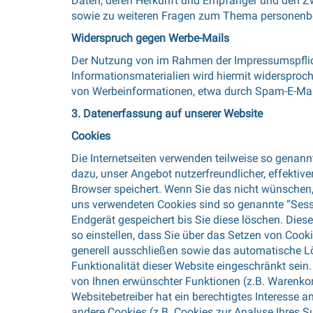
Daten, deren Herkunft und Empfänger und den Zwe
sowie zu weiteren Fragen zum Thema personenbe
Widerspruch gegen Werbe-Mails
Der Nutzung von im Rahmen der Impressumspflich
Informationsmaterialien wird hiermit widersproch
von Werbeinformationen, etwa durch Spam-E-Mail
3. Datenerfassung auf unserer Website
Cookies
Die Internetseiten verwenden teilweise so genann
dazu, unser Angebot nutzerfreundlicher, effektive
Browser speichert. Wenn Sie das nicht wünschen, 
uns verwendeten Cookies sind so genannte “Sess
Endgerät gespeichert bis Sie diese löschen. Die
so einstellen, dass Sie über das Setzen von Cook
generell ausschließen sowie das automatische Lö
Funktionalität dieser Website eingeschränkt sei
von Ihnen erwünschter Funktionen (z.B. Warenkorb
Websitebetreiber hat ein berechtigtes Interesse a
andere Cookies (z.B. Cookies zur Analyse Ihres S